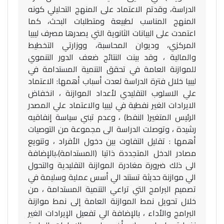
الدراسة، وقدتم الاعتماد على المنهج التحليلي كونه
المنهج المناسب لطبيعة ومتطلبات البحث، كما
اعتمدت على البيانات الثانوية التي يصدرها مصرف ليبيا
المركزي، وديوان المحاسبة، ووزارتي التخطيط
والمالية ، وقد بينت النتائج ضعف الدور التنموي
للموازنة العامة في تحقق التنمية المستدامة في
ليبيا خلال فترة الدراسة لعدت أسباب أهمها: الاعتماد
علي الاسلوب التقليدي لأعداد الموازنة ، انخفاض
الايرادات الغير نفطية في ليبيا والاعتماد علي المصدر
الرئيس المتغير( النفط) ، وعدم تبني سياسة إنفاقيه
رشيدة ، وتوصلت الدراسة الى مجموعة من التوصيات
أهمها : تقليل التفاوت بین دخول الأفراد ، وتنويع
مصادر الدخل المتجددة ذاتيا (المستدامة)،بالإضافة
الى ذلك ضرورة مغادرة الموازنة التقليدية والتحول
الي موازنة حديثة تستند الي أسس عملية وسليمة في
تصميم البرامج التي تراعي التنمية المستدامة ، من
خلال تحويل نمط الموازنة العامة إلى نمط موازنة
البرامج والأداء ، بالإضافة الي تفعيل الإيرادات الغير