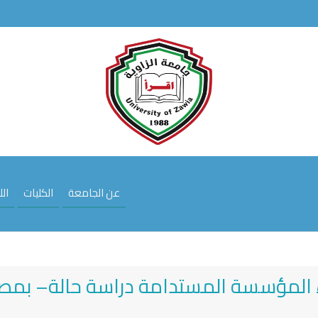
عن الجامعة
الكليات
ال
اء المؤسسة المستدامة دراسة حالة– بمص